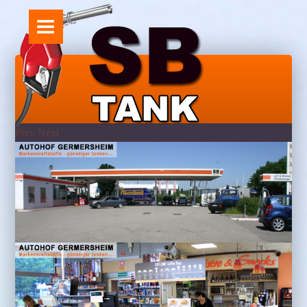
ÜBER UNS
Über uns
Unser Shop
Prev
Next
Unser Bistro
KFZ-VERKAUF
Autohof Germersheim
Aktuelle Angebote
Galerie Autohof Germersheim
WASCHANLAGE