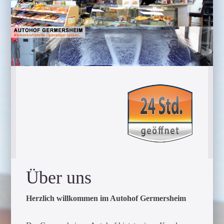
Waschanlage
Waschprogramme / Preise
FAHRZEUGSERVICE
Fahrzeugservice
Fahrzeugaufbereitung
REIFEN
KONTAKT
Kontakt
Über uns
Öffnungszeiten
Anfahrt
Herzlich willkommen im Autohof Germersheim